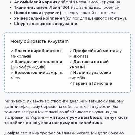
Алюмінієвий карниз
у зборі з механізмом керування.
Тканинні ламелі Лайн 1301
, нарізані під ваші розміри.
Нижні важки (грузики)
та з'єднувальний ланцюжок.
Універсальні кріплення
(кліпси для швидкого монтажу).
Шнур та ланцюжок керування
.
Чому обирають K-System:
✓
Власне виробництво
в
✓
Професійний монтаж
у
Миколаєві
Миколаєві
✓
Швидке виготовлення
✓
Доставка по всій
(2-5 робочих днів)
Україні
✓
Безкоштовний замір
по
✓
Надійна упаковка
місту
виробів
✓
Гарантія 12 місяців
Ми знаємо, як важливо створити ідеальний затишок у вашому
домі чи офісі, тому беремо на себе всі технічні турботи. Від
точного заміру в Миколаєві до дбайливого пакування для
відправки по Україні —
ми гарантуємо вам бездоганну якість
та найвигідніші умови напряму від виробника.
Довірте свої вікна професіоналам K-System. Ми допоможемо