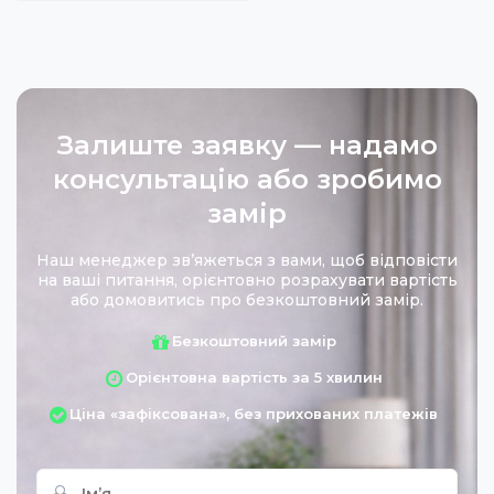
Залиште заявку — надамо
консультацію або зробимо
замір
Наш менеджер звʼяжеться з вами, щоб відповісти
на ваші питання, орієнтовно розрахувати вартість
або домовитись про безкоштовний замір.
Безкоштовний замір
Орієнтовна вартість за 5 хвилин
Ціна «зафіксована», без прихованих платежів