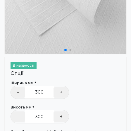
В наявності
Опції
Ширина мм＊
-
+
Висота мм＊
-
+