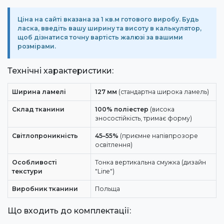
Ціна на сайті вказана за 1 кв.м готового виробу. Будь
ласка, введіть вашу ширину та висоту в калькулятор,
щоб дізнатися точну вартість жалюзі за вашими
розмірами.
Технічні характеристики:
Ширина ламелі
127 мм
(стандартна широка ламель)
Склад тканини
100% поліестер
(висока
зносостійкість, тримає форму)
Світлопроникність
45–55%
(приємне напівпрозоре
освітлення)
Особливості
Тонка вертикальна смужка (дизайн
текстури
"Line")
Виробник тканини
Польща
Що входить до комплектації: