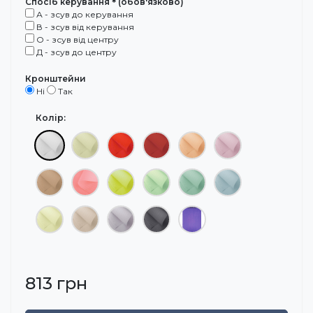
Спосіб керування＊(обов'язково)
А - зсув до керування
В - зсув від керування
О - зсув від центру
Д - зсув до центру
Кронштейни
Ні
Так
Колір:
813 грн