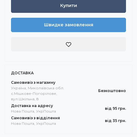
Купити
Швидке замовлення
ДОСТАВКА
Самовивіз з магазину
Україна, Миколаївська обл.
Безкоштовно
с.Мішкове-Погорілове,
вул.Шкільна, 8
Доставка на адресу
від 95 грн.
Нова Пошта, УкрПошта
Самовивіз з відділення
від 35 грн.
Нова Пошта, УкрПошта