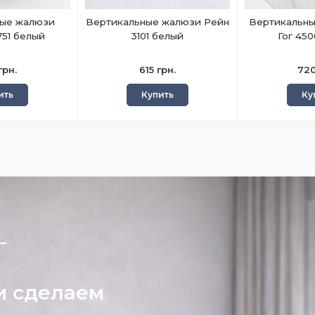
ные жалюзи
Вертикальные жалюзи Рейн
Вертикальны
751 белый
3101 белый
Гог 45
грн.
615 грн.
720
ить
Купить
Ку
—
и сделаем