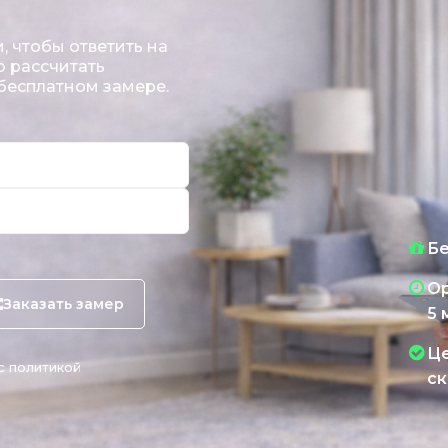
 чтобы ответить на
 рассчитать
 бесплатном замере.
Бе
Ор
Заказать замер
5 
Це
с политикой
ск