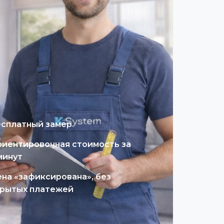
сплатный замер
иентировочная стоимость за
минут
на «зафиксирована», без
рытых платежей