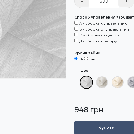
-
+
Способ управления＊(обязат
А - сборка к управлению
В - сборка от управления
О - сборка от центра
Д - сборка к центру
Кронштейни
Ні
Так
Цвет
948 грн
Купить