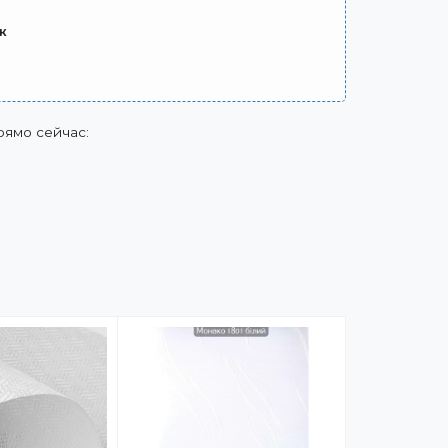
ж
рямо сейчас: